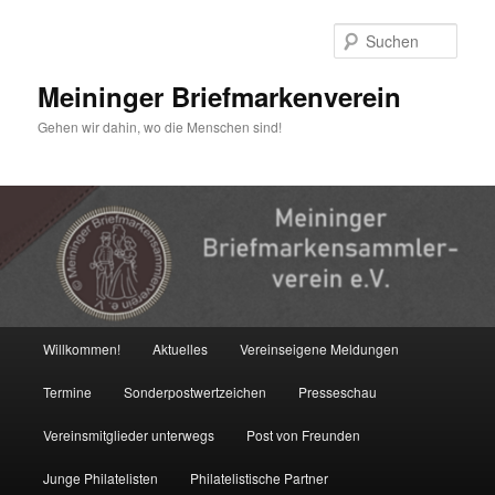
Zum
primären
Such
Inhalt
springen
Meininger Briefmarkenverein
Gehen wir dahin, wo die Menschen sind!
Hauptmenü
Willkommen!
Aktuelles
Vereinseigene Meldungen
Termine
Sonderpostwertzeichen
Presseschau
Vereinsmitglieder unterwegs
Post von Freunden
Junge Philatelisten
Philatelistische Partner