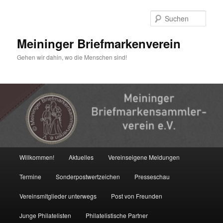
Zum
primären
Such
Inhalt
springen
Meininger Briefmarkenverein
Gehen wir dahin, wo die Menschen sind!
Hauptmenü
Willkommen!
Aktuelles
Vereinseigene Meldungen
Termine
Sonderpostwertzeichen
Presseschau
Vereinsmitglieder unterwegs
Post von Freunden
Junge Philatelisten
Philatelistische Partner