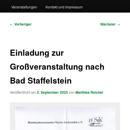
Veranstaltungen
Kontakt und Impressum
Beitragsnavigation
←
Vorheriger
Nächster
→
Einladung zur
Großveranstaltung nach
Bad Staffelstein
Veröffentlicht am
3. September 2025
von
Matthias Reichel