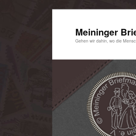
Zum
primären
Inhalt
Meininger Bri
springen
Gehen wir dahin, wo die Mensc