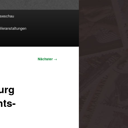
sseschau
Veranstaltungen
Nächster
→
urg
hts-