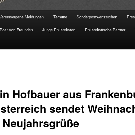
Vereinseigene Meldungen
Termine
Sonderpostwertzeichen
Pre
Post von Freunden
Junge Philatelisten
Philatelistische Partner
in Hofbauer aus Frankenb
Österreich sendet Weihnac
 Neujahrsgrüße