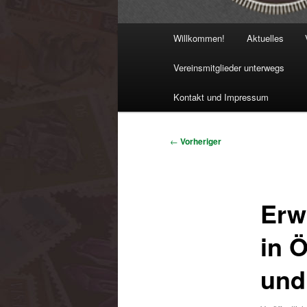
Hauptmenü
Willkommen!
Aktuelles
Vereinsmitglieder unterwegs
Kontakt und Impressum
Beitragsnavigation
←
Vorheriger
Erw
in 
und