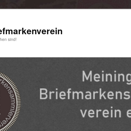
efmarkenverein
hen sind!