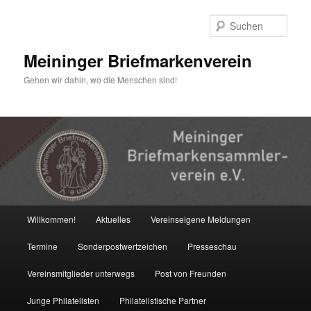
Zum
Zum
primären
sekundären
Such
Inhalt
Inhalt
springen
springen
Meininger Briefmarkenverein
Gehen wir dahin, wo die Menschen sind!
Hauptmenü
Willkommen!
Aktuelles
Vereinseigene Meldungen
Termine
Sonderpostwertzeichen
Presseschau
Vereinsmitglieder unterwegs
Post von Freunden
Junge Philatelisten
Philatelistische Partner